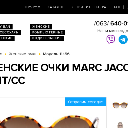
ШОУ-РУМ
КАТАЛОГ
9 ПРИЧИН ВЫБРАТЬ НАС
Y BAN
ЖЕНСКИЕ
Наши мессенд
КСЕССУАРЫ
КОМПЬЮТЕРНЫЕ
ЕТСКИЕ
ВОДИТЕЛЬСКИЕ
ая
Женские очки
Модель 11456
НСКИЕ ОЧКИ MARC JACO
T/CC
Отправим сегодня