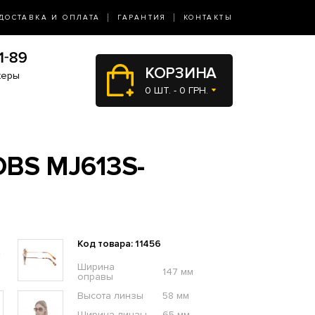
ДОСТАВКА И ОПЛАТА
ГАРАНТИЯ
КОНТАКТЫ
КОРЗИНА
жеры
0 ШТ. - 0 ГРН.
BS MJ613S-
Код товара: 11456
Ширина
147 мм
оправы
Высота линзы
58 мм
Ширина линзы
65 мм