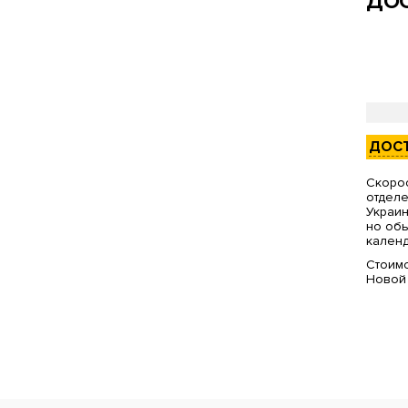
ДОС
ДОС
Скорос
отделе
Украин
но обы
календ
Стоимо
Новой