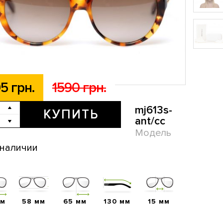
5 грн.
1590 грн.
mj613s-
КУПИТЬ
ant/cc
Модель
 наличии
мм
58 мм
65 мм
130 мм
15 мм