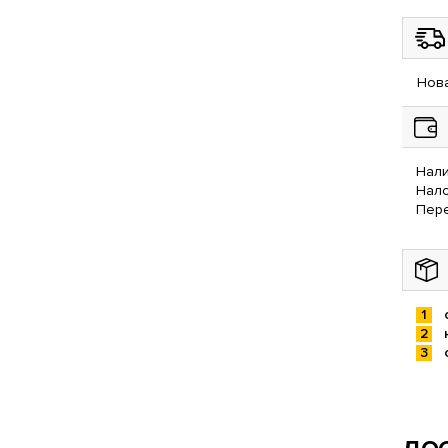
Нова
Нали
Нал
Пере