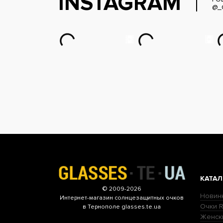
INSTAGRAM
@_
КАТАЛ
© 2009-2026
Новин
Интернет-магазин
солнцезащитных очков
Очки R
в Тернополе glasses.te.ua
Женск