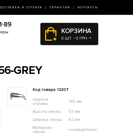
ДОСТАВКА И ОПЛАТА
ГАРАНТИЯ
КОНТАКТЫ
КОРЗИНА
жеры
0 ШТ. - 0 ГРН.
56-GREY
Код товара: 12207
Ширина
145 мм
оправы
Высота линзы
53 мм
Ширина линзы
62 мм
Материал
поликарбонат
линзы