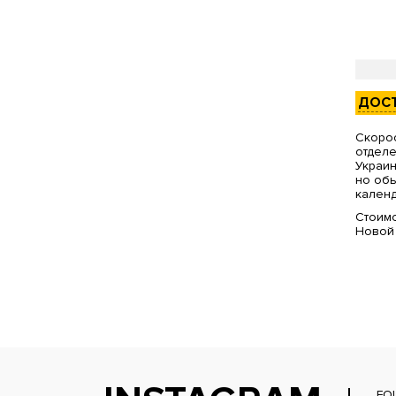
ДОС
Скорос
отделе
Украин
но обы
календ
Стоимо
Новой
FO