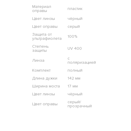
Материал
пластик
оправы
Цвет линзы
чёрный
Цвет оправы
серый
Защита от
100%
ультрафиолета
Степень
UV 400
защиты
с
Линза
поляризацией
Комплект
полный
Длина дужки
142 мм
Ширина моста
17 мм
Цвет линзы
чёрный
серый/
Цвет оправы
прозрачный