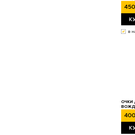
450
К
в н
ОЧКИ 
ВОЖДЕ
400
К