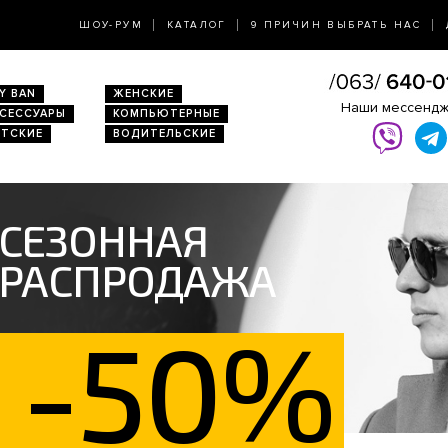
ШОУ-РУМ
КАТАЛОГ
9 ПРИЧИН ВЫБРАТЬ НАС
Y BAN
ЖЕНСКИЕ
Наши мессенд
КСЕССУАРЫ
КОМПЬЮТЕРНЫЕ
ЕТСКИЕ
ВОДИТЕЛЬСКИЕ
СЕЗОННАЯ
РАСПРОДАЖА
-50%