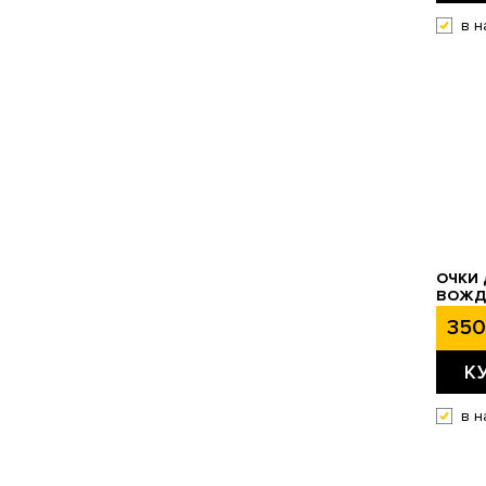
в н
ОЧКИ 
ВОЖД
350
К
в н