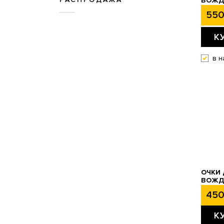
ВОЖДЕ
550
К
в н
ОЧКИ 
ВОЖД
450
К