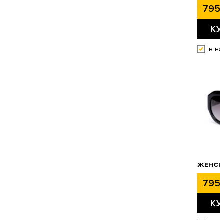
795
К
в н
ЖЕНСК
795
К