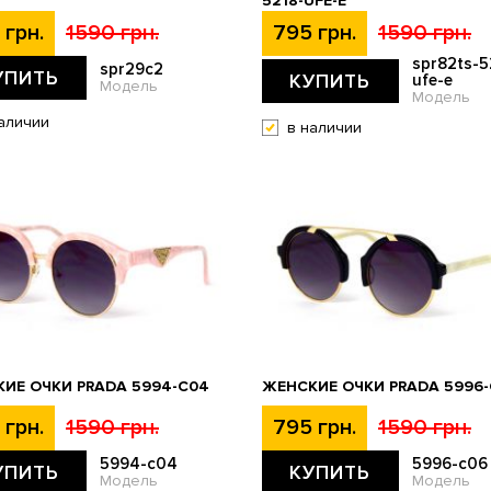
5218-UFE-E
 грн.
1590 грн.
795 грн.
1590 грн.
spr82ts-5
spr29c2
УПИТЬ
КУПИТЬ
ufe-e
Модель
Модель
аличии
в наличии
ИЕ ОЧКИ PRADA 5994-C04
ЖЕНСКИЕ ОЧКИ PRADA 5996-
 грн.
1590 грн.
795 грн.
1590 грн.
5994-c04
5996-c06
УПИТЬ
КУПИТЬ
Модель
Модель