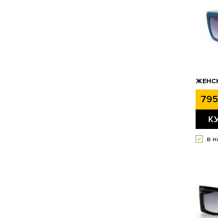
ЖЕНСК
795
К
в н