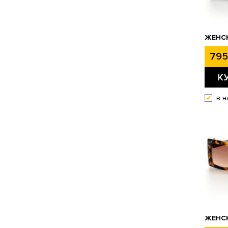
ЖЕНСК
795
К
в н
ЖЕНСК