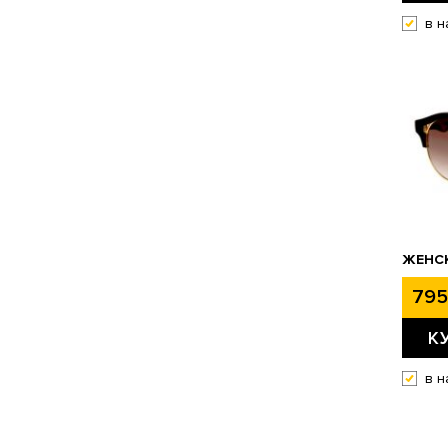
в н
ЖЕНСК
795
К
в н