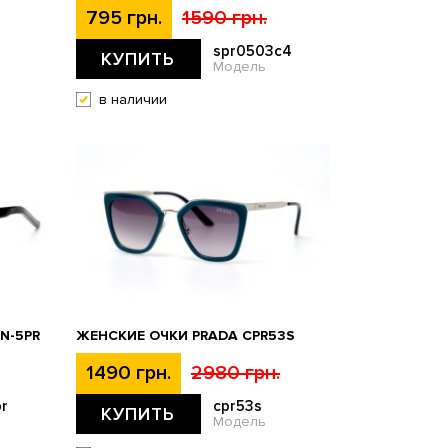
795 грн.
1590 грн.
spr0503c4
КУПИТЬ
Модель
в наличии
N-5PR
ЖЕНСКИЕ ОЧКИ PRADA CPR53S
1490 грн.
2980 грн.
r
cpr53s
КУПИТЬ
Модель