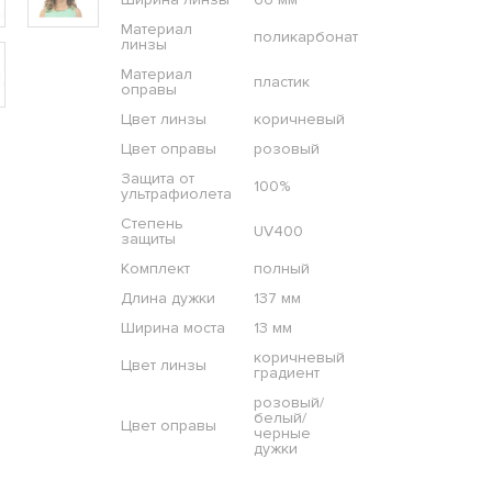
Материал
поликарбонат
линзы
Материал
пластик
оправы
Цвет линзы
коричневый
Цвет оправы
розовый
Защита от
100%
ультрафиолета
Степень
UV400
защиты
Комплект
полный
Длина дужки
137 мм
Ширина моста
13 мм
коричневый
Цвет линзы
градиент
розовый/
белый/
Цвет оправы
черные
дужки