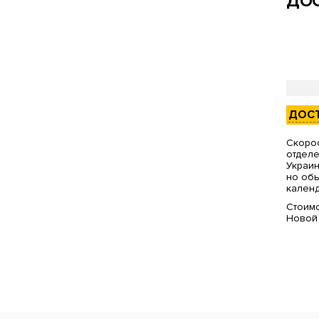
ДОС
ДОС
Скорос
отделе
Украин
но обы
календ
Стоимо
Новой