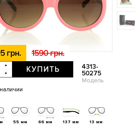
5 грн.
1590 грн.
4313-
КУПИТЬ
50275
Модель
 наличии
мм
55 мм
66 мм
137 мм
13 мм