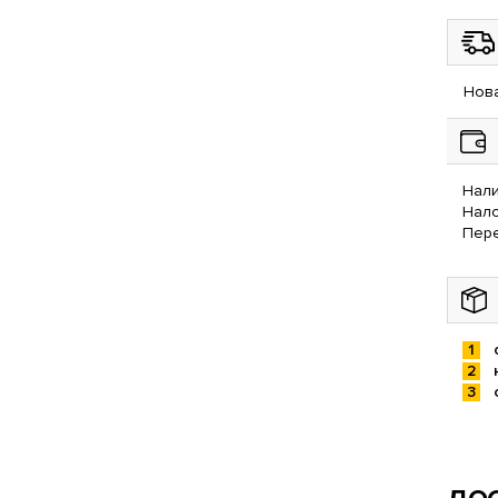
Нова
Нали
Нал
Пере