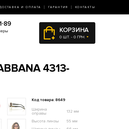
ДОСТАВКА И ОПЛАТА
ГАРАНТИЯ
КОНТАКТЫ
КОРЗИНА
жеры
0 ШТ. - 0 ГРН.
ABBANA 4313-
Код товара: 8649
Ширина
132 мм
оправы
Высота линзы
55 мм
Ширина линзы
66 мм