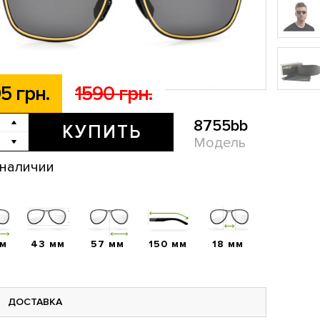
5 грн.
1590 грн.
8755bb
КУПИТЬ
Модель
 наличии
мм
43 мм
57 мм
150 мм
18 мм
ДОСТАВКА