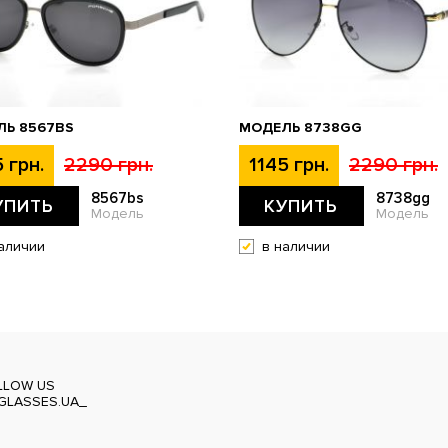
ЛЬ 8567BS
МОДЕЛЬ 8738GG
 грн.
2290 грн.
1145 грн.
2290 грн.
8567bs
8738gg
УПИТЬ
КУПИТЬ
Модель
Модель
аличии
в наличии
LLOW US
GLASSES.UA_