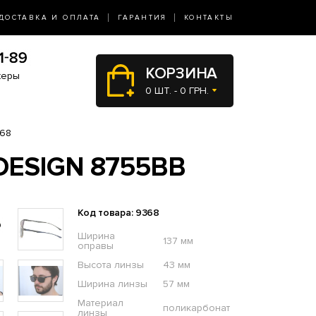
ДОСТАВКА И ОПЛАТА
ГАРАНТИЯ
КОНТАКТЫ
КОРЗИНА
жеры
0 ШТ. - 0 ГРН.
68
ESIGN 8755BB
Код товара: 9368
Ширина
137 мм
оправы
Высота линзы
43 мм
Ширина линзы
57 мм
Материал
поликарбонат
линзы