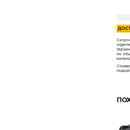
ДОС
Скорос
отделе
Украин
но обы
календ
Стоимо
Новой
ПО