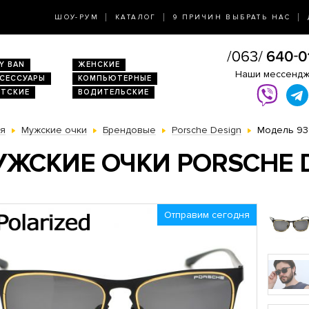
ШОУ-РУМ
КАТАЛОГ
9 ПРИЧИН ВЫБРАТЬ НАС
Y BAN
ЖЕНСКИЕ
Наши мессенд
КСЕССУАРЫ
КОМПЬЮТЕРНЫЕ
ЕТСКИЕ
ВОДИТЕЛЬСКИЕ
ая
Мужские очки
Брендовые
Porsche Design
Модель 93
ЖСКИЕ ОЧКИ PORSCHE D
Отправим сегодня