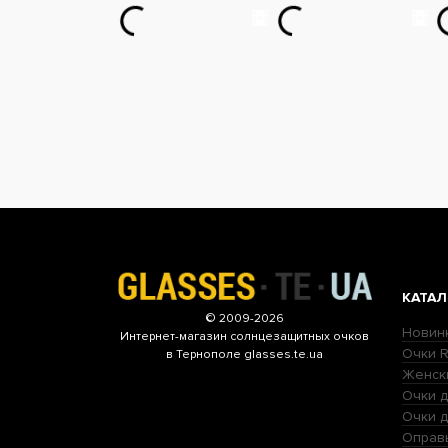
КАТАЛ
© 2009-2026
Новин
Интернет-магазин
солнцезащитных очков
Очки R
в Тернополе glasses.te.ua
Женск
Очки д
Очки 
Оправ