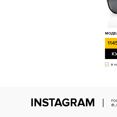
МОДЕ
1145
К
в н
INSTAGRAM
FO
@_