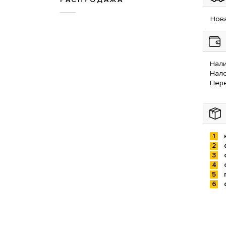
Нова
Нали
Нал
Пере