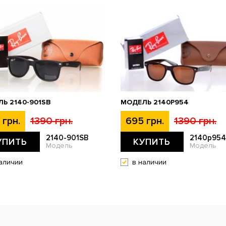
Ь 2140-901SB
МОДЕЛЬ 2140P954
 грн.
1390 грн.
695 грн.
1390 грн.
2140-901SB
2140p954
УПИТЬ
КУПИТЬ
Модель
Модель
аличии
в наличии