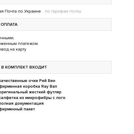
я Почта по Украине
по тарифам почты
ОПЛАТА
чными,
оженным платежом,
вод на карту
В КОМПЛЕКТ ВХОДИТ
качественные очки Рей Бен
фирменная коробка Ray Ban
оригинальный жесткий футляр
салфетка из микрофибры с лого
полная документация
фирменный пакет