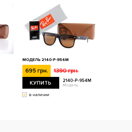
МОДЕЛЬ 2140-P-954M
695 грн.
1390 грн.
2140-P-954M
КУПИТЬ
Модель
в наличии