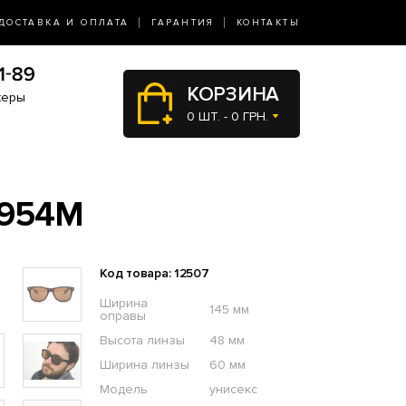
ДОСТАВКА И ОПЛАТА
ГАРАНТИЯ
КОНТАКТЫ
КОРЗИНА
жеры
0 ШТ. - 0 ГРН.
-954M
Код товара: 12507
Ширина
145 мм
оправы
Высота линзы
48 мм
Ширина линзы
60 мм
Модель
унисекс