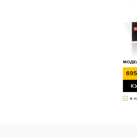
МОДЕЛ
695
К
в н