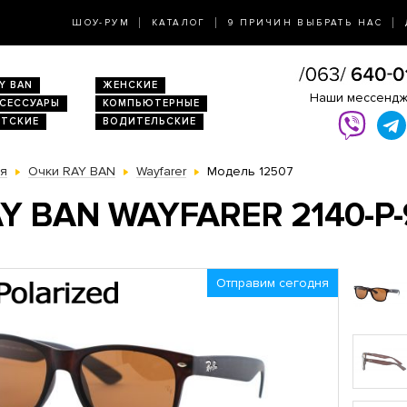
ШОУ-РУМ
КАТАЛОГ
9 ПРИЧИН ВЫБРАТЬ НАС
Y BAN
ЖЕНСКИЕ
Наши мессенд
КСЕССУАРЫ
КОМПЬЮТЕРНЫЕ
ЕТСКИЕ
ВОДИТЕЛЬСКИЕ
ая
Очки RAY BAN
Wayfarer
Модель 12507
Y BAN WAYFARER 2140-P
Отправим сегодня