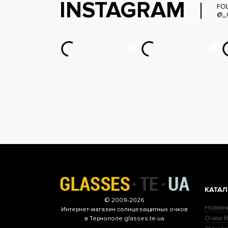
INSTAGRAM
FO
@_
КАТАЛ
© 2009-2026
Новин
Интернет-магазин
солнцезащитных очков
Очки R
в Тернополе glasses.te.ua