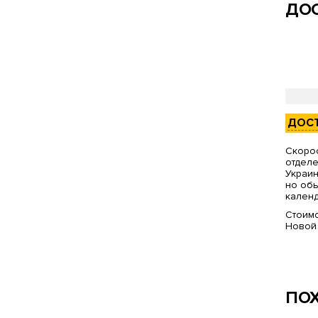
ДОС
ДОС
Скорос
отделе
Украин
но обы
календ
Стоимо
Новой
ПО