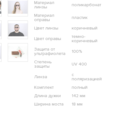
Материал
поликарбонат
линзы
Материал
пластик
оправы
Цвет линзы
коричневый
темно-
Цвет оправы
коричневый
Защита от
100%
ультрафиолета
Степень
UV 400
защиты
с
Линза
поляризацией
Комплект
полный
Длина дужки
142 мм
Ширина моста
18 мм