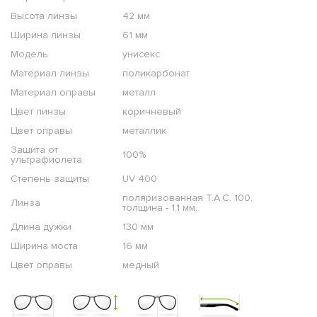
Высота линзы
42 мм
Ширина линзы
61 мм
Модель
унисекс
Материал линзы
поликарбонат
Материал оправы
металл
Цвет линзы
коричневый
Цвет оправы
металлик
Защита от
100%
ультрафиолета
Степень защиты
UV 400
поляризованная T.A.C. 100,
Линза
толщина - 1,1 мм.
Длина дужки
130 мм
Ширина моста
16 мм
Цвет оправы
медный