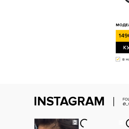
МОДЕЛ
149
К
в н
INSTAGRAM
FO
@_