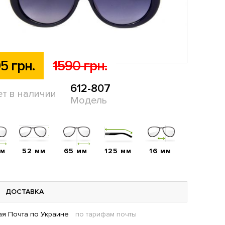
5 грн.
1590 грн.
612-807
ет в наличии
Модель
мм
52 мм
65 мм
125 мм
16 мм
ДОСТАВКА
я Почта по Украине
по тарифам почты