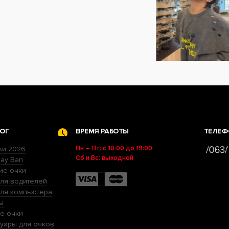
ОГ
ВРЕМЯ РАБОТЫ
ТЕЛЕФ
Пн – Пт: с 10:00 до 19:00
ки 2026
Сб и Вс: выходной
ay Ban
ие очки
ля водителей
для компьютера
ы
е очки
уары для очков