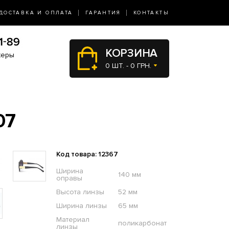
ДОСТАВКА И ОПЛАТА
ГАРАНТИЯ
КОНТАКТЫ
КОРЗИНА
жеры
0 ШТ. - 0 ГРН.
07
Код товара: 12367
Ширина
140 мм
оправы
Высота линзы
52 мм
Ширина линзы
65 мм
Материал
поликарбонат
линзы