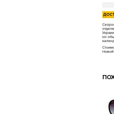
ДОС
Скорос
отделе
Украин
но обы
календ
Стоимо
Новой
ПО