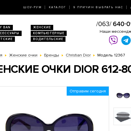
ШОУ-РУМ
КАТАЛОГ
9 ПРИЧИН ВЫБРАТЬ НАС
Y BAN
ЖЕНСКИЕ
Наши мессенд
КСЕССУАРЫ
КОМПЬЮТЕРНЫЕ
ЕТСКИЕ
ВОДИТЕЛЬСКИЕ
ая
Женские очки
Бренды
Christian Dior
Модель 12367
НСКИЕ ОЧКИ DIOR 612-8
Отправим сегодня