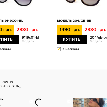
Ь 9119С01-BL
МОДЕЛЬ 204/QB-BR
0 грн.
2980 грн.
1490 грн.
2980 грн.
9119с01-bl
204/qb-b
УПИТЬ
КУПИТЬ
Модель
Модель
аличии
в наличии
LLOW US
GLASSES.UA_