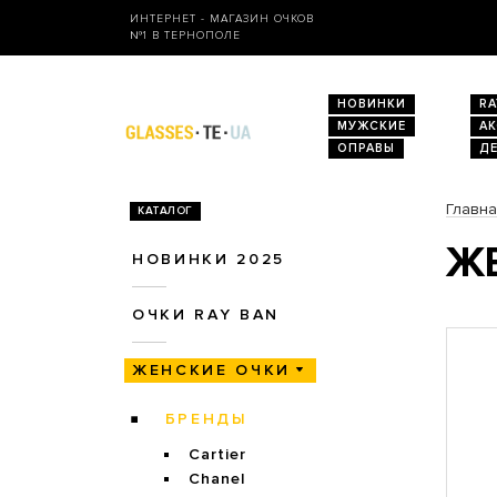
ИНТЕРНЕТ - МАГАЗИН ОЧКОВ
№1 В ТЕРНОПОЛЕ
НОВИНКИ
RA
МУЖСКИЕ
А
ОПРАВЫ
Д
Главн
КАТАЛОГ
ЖЕ
НОВИНКИ 2025
ОЧКИ RAY BAN
ЖЕНСКИЕ ОЧКИ
БРЕНДЫ
Cartier
Chanel