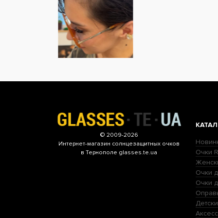
КАТАЛ
© 2009-2026
Новин
Интернет-магазин
солнцезащитных очков
Очки R
в Тернополе glasses.te.ua
Женск
Очки д
Очки 
Оправ
Детски
Аксесс