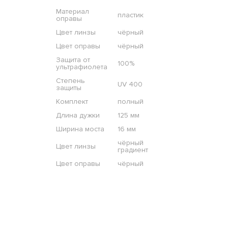
Материал
пластик
оправы
Цвет линзы
чёрный
Цвет оправы
чёрный
Защита от
100%
ультрафиолета
Степень
UV 400
защиты
Комплект
полный
Длина дужки
125 мм
Ширина моста
16 мм
чёрный
Цвет линзы
градиент
Цвет оправы
чёрный