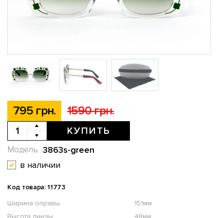
795 грн.
1590 грн.
КУПИТЬ
3863s-green
Модель
в наличии
Код товара: 11773
Ширина оправы
151мм
Высота линзы
48мм