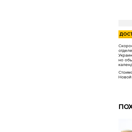
ДОС
Скорос
отделе
Украин
но обы
календ
Стоимо
Новой
ПО