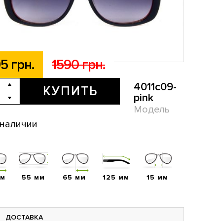
5 грн.
1590 грн.
4011c09-
КУПИТЬ
pink
Модель
 наличии
мм
55 мм
65 мм
125 мм
15 мм
ДОСТАВКА