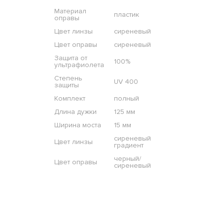
Материал
пластик
оправы
Цвет линзы
сиреневый
Цвет оправы
сиреневый
Защита от
100%
ультрафиолета
Степень
UV 400
защиты
Комплект
полный
Длина дужки
125 мм
Ширина моста
15 мм
сиреневый
Цвет линзы
градиент
черный/
Цвет оправы
сиреневый