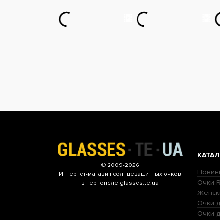
КАТАЛ
© 2009-2026
Новин
Интернет-магазин
солнцезащитных очков
Очки R
в Тернополе glasses.te.ua
Женск
Очки д
Очки 