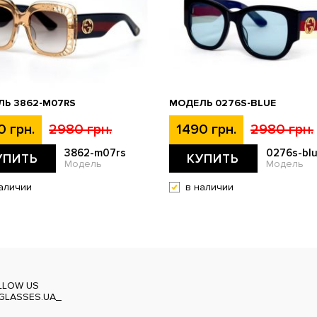
Ь 3862-M07RS
МОДЕЛЬ 0276S-BLUE
0 грн.
2980 грн.
1490 грн.
2980 грн.
3862-m07rs
0276s-bl
УПИТЬ
КУПИТЬ
Модель
Модель
аличии
в наличии
LLOW US
GLASSES.UA_