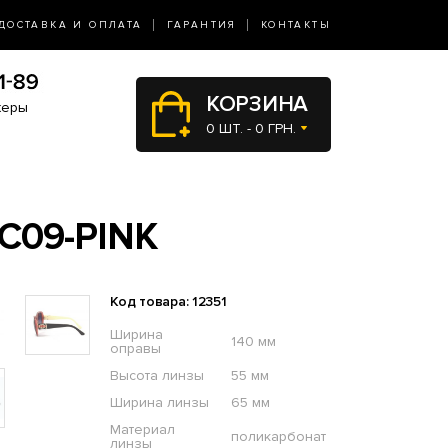
ДОСТАВКА И ОПЛАТА
ГАРАНТИЯ
КОНТАКТЫ
КОРЗИНА
жеры
0 ШТ. - 0 ГРН.
C09-PINK
Код товара: 12351
Ширина
140 мм
оправы
Высота линзы
55 мм
Ширина линзы
65 мм
Материал
поликарбонат
линзы