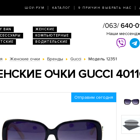
ШОУ-РУМ
КАТАЛОГ
9 ПРИЧИН ВЫБРАТЬ НАС
Y BAN
ЖЕНСКИЕ
Наши мессенд
КСЕССУАРЫ
КОМПЬЮТЕРНЫЕ
ЕТСКИЕ
ВОДИТЕЛЬСКИЕ
ая
Женские очки
Бренды
Gucci
Модель 12351
НСКИЕ ОЧКИ GUCCI 4011
Отправим сегодня