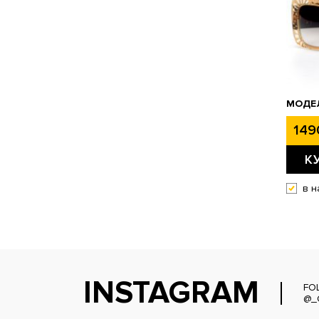
МОДЕЛ
149
К
в н
INSTAGRAM
FO
@_