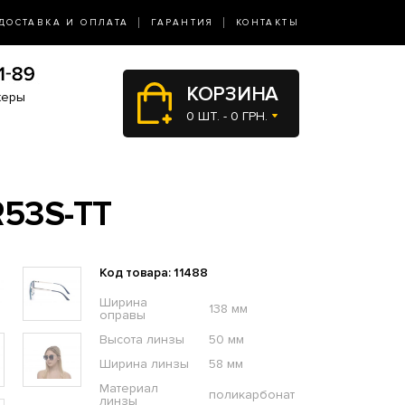
ДОСТАВКА И ОПЛАТА
ГАРАНТИЯ
КОНТАКТЫ
КОРЗИНА
жеры
0 ШТ. - 0 ГРН.
53S-TT
Код товара: 11488
Ширина
138 мм
оправы
Высота линзы
50 мм
Ширина линзы
58 мм
Материал
поликарбонат
линзы