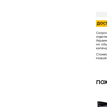
ДОС
Скорос
отделе
Украин
но обы
календ
Стоимо
Новой
ПО