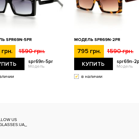
Ь SPR69N-5PR
МОДЕЛЬ SPR69N-2PR
 грн.
1590 грн.
795 грн.
1590 грн.
spr69n-5pr
spr69n-2p
УПИТЬ
КУПИТЬ
Модель
Модель
аличии
в наличии
LLOW US
GLASSES.UA_