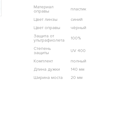
Материал
пластик
оправы
Цвет линзы
синий
Цвет оправы
чёрный
Защита от
100%
ультрафиолета
Степень
UV 400
защиты
Комплект
полный
Длина дужки
140 мм
Ширина моста
20 мм