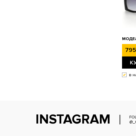
МОДЕЛ
795
К
в н
INSTAGRAM
FO
@_