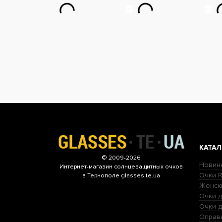
КАТАЛ
© 2009-2026
Новин
Интернет-магазин
солнцезащитных очков
Очки R
в Тернополе glasses.te.ua
Женск
Очки д
Очки 
Оправ