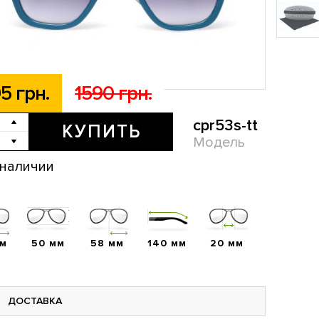
5 грн.
1590 грн.
cpr53s-tt
КУПИТЬ
Модель
 наличии
мм
50 мм
58 мм
140 мм
20 мм
ДОСТАВКА