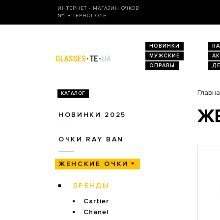
ИНТЕРНЕТ - МАГАЗИН ОЧКОВ
№1 В ТЕРНОПОЛЕ
НОВИНКИ
RA
МУЖСКИЕ
А
ОПРАВЫ
Д
Главн
КАТАЛОГ
ЖЕ
НОВИНКИ 2025
ОЧКИ RAY BAN
ЖЕНСКИЕ ОЧКИ
БРЕНДЫ
Cartier
Chanel