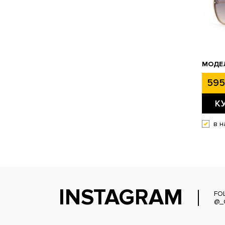
МОДЕЛ
595
К
в н
INSTAGRAM
FO
@_