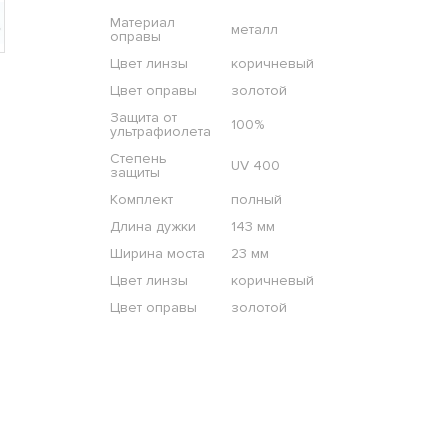
Материал
металл
оправы
Цвет линзы
коричневый
Цвет оправы
золотой
Защита от
100%
ультрафиолета
Степень
UV 400
защиты
Комплект
полный
Длина дужки
143 мм
Ширина моста
23 мм
Цвет линзы
коричневый
Цвет оправы
золотой