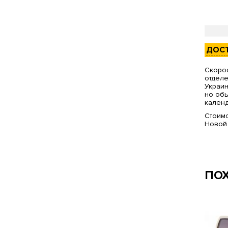
ДОС
Скорос
отделе
Украин
но обы
календ
Стоимо
Новой
ПО