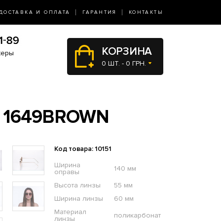
ДОСТАВКА И ОПЛАТА
ГАРАНТИЯ
КОНТАКТЫ
КОРЗИНА
жеры
0 ШТ. - 0 ГРН.
 1649BROWN
Код товара: 10151
Ширина
140 мм
оправы
Высота линзы
55 мм
Ширина линзы
60 мм
Материал
поликарбонат
линзы