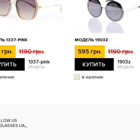
Ь 1337-PINK
МОДЕЛЬ 1903Z
 грн.
1190 грн.
595 грн.
1190 грн.
1337-pink
1903z
УПИТЬ
КУПИТЬ
Модель
Модель
аличии
в наличии
LLOW US
GLASSES.UA_