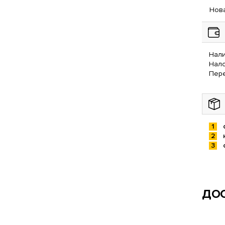
Нова
Нали
Нал
Пере
ДОС