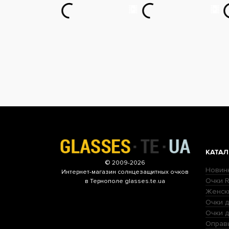
КАТАЛ
© 2009-2026
Новин
Интернет-магазин
солнцезащитных очков
Очки R
в Тернополе glasses.te.ua
Женск
Очки д
Очки 
Оправ