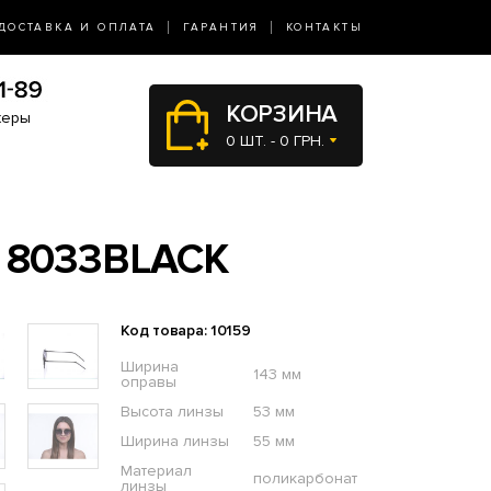
ДОСТАВКА И ОПЛАТА
ГАРАНТИЯ
КОНТАКТЫ
КОРЗИНА
жеры
0 ШТ. - 0 ГРН.
 8033BLACK
Код товара: 10159
Ширина
143 мм
оправы
Высота линзы
53 мм
Ширина линзы
55 мм
Материал
поликарбонат
линзы