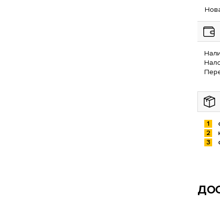
Нова
Нали
Нал
Пере
ДОС