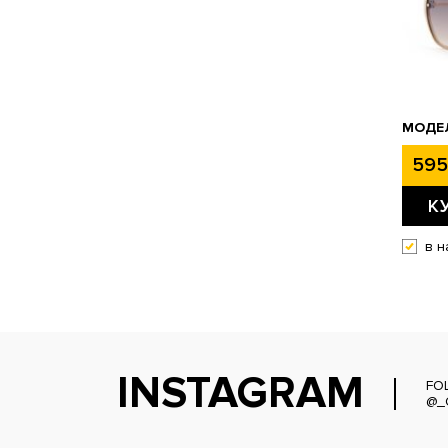
МОДЕЛ
595
К
в н
INSTAGRAM
FO
@_