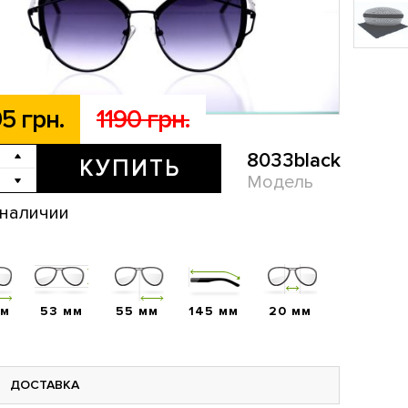
5 грн.
1190 грн.
8033black
КУПИТЬ
Модель
 наличии
мм
53 мм
55 мм
145 мм
20 мм
ДОСТАВКА