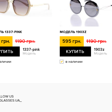
Ь 1337-PINK
МОДЕЛЬ 1903Z
 грн.
1190 грн.
595 грн.
1190 грн.
1337-pink
1903z
УПИТЬ
КУПИТЬ
Модель
Модель
аличии
в наличии
LLOW US
GLASSES.UA_