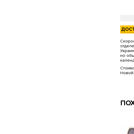
ДОС
Скорос
отделе
Украин
но обы
календ
Стоимо
Новой
ПО