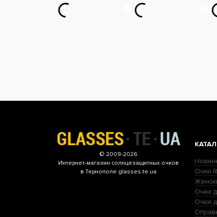
КАТАЛ
© 2009-2026
Новин
Интернет-магазин
солнцезащитных очков
Очки R
в Тернополе glasses.te.ua
Женск
Очки д
Очки 
Оправ