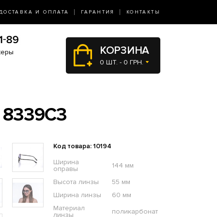
ДОСТАВКА И ОПЛАТА
ГАРАНТИЯ
КОНТАКТЫ
КОРЗИНА
жеры
0 ШТ. - 0 ГРН.
 8339C3
Код товара: 10194
Ширина
144 мм
оправы
Высота линзы
55 мм
Ширина линзы
60 мм
Материал
поликарбонат
линзы