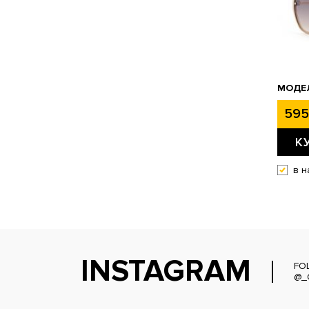
МОДЕЛ
595
К
в н
INSTAGRAM
FO
@_