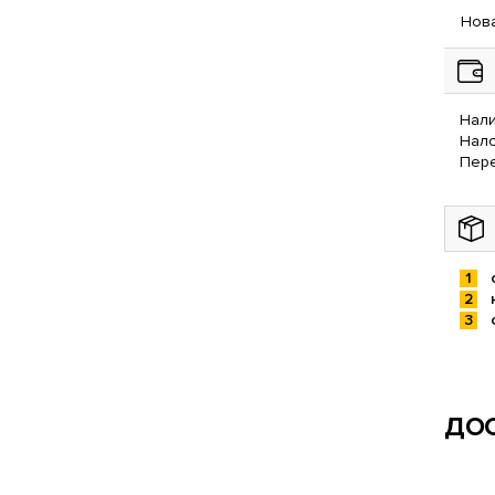
Нова
Нали
Нал
Пере
ДОС