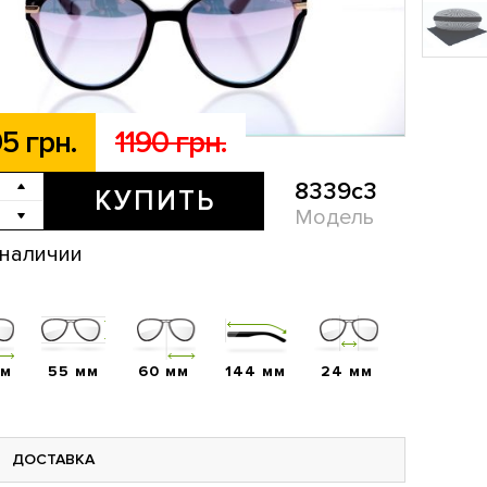
5 грн.
1190 грн.
8339c3
КУПИТЬ
Модель
 наличии
мм
55 мм
60 мм
144 мм
24 мм
ДОСТАВКА