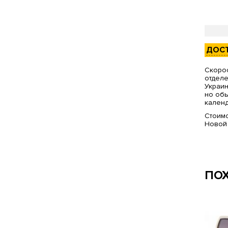
ДОС
Скорос
отделе
Украин
но обы
календ
Стоимо
Новой
ПО