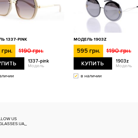
Ь 1337-PINK
МОДЕЛЬ 1903Z
 грн.
1190 грн.
595 грн.
1190 грн.
1337-pink
1903z
УПИТЬ
КУПИТЬ
Модель
Модель
аличии
в наличии
LLOW US
GLASSES.UA_