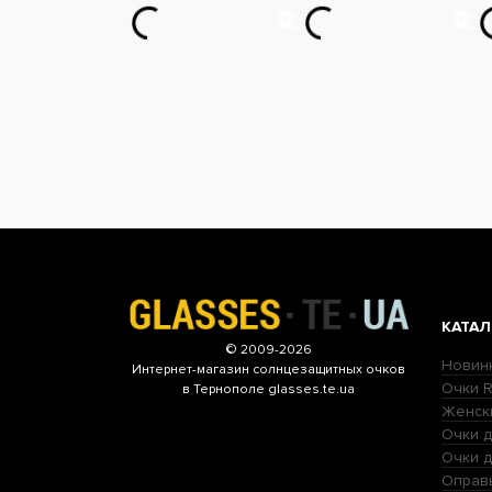
КАТАЛ
© 2009-2026
Новин
Интернет-магазин
солнцезащитных очков
Очки R
в Тернополе glasses.te.ua
Женск
Очки д
Очки 
Оправ