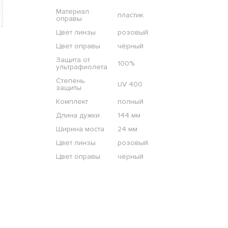
Материал
пластик
оправы
Цвет линзы
розовый
Цвет оправы
чёрный
Защита от
100%
ультрафиолета
Степень
UV 400
защиты
Комплект
полный
Длина дужки
144 мм
Ширина моста
24 мм
Цвет линзы
розовый
Цвет оправы
чёрный