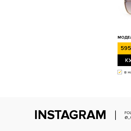
МОДЕЛ
595
К
в н
INSTAGRAM
FO
@_