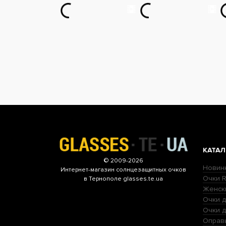
КАТАЛ
© 2009-2026
Новин
Интернет-магазин
солнцезащитных очков
Очки R
в Тернополе glasses.te.ua
Женск
Очки д
Очки 
Оправ