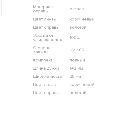
Материал
металл
оправы
Цвет линзы
коричневый
Цвет оправы
золотой
Защита от
100%
ультрафиолета
Степень
UV 400
защиты
Комплект
полный
Длина дужки
142 мм
Ширина моста
25 мм
Цвет линзы
коричневый
Цвет оправы
золотой