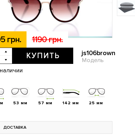
5 грн.
1190 грн.
js106brown
КУПИТЬ
Модель
 наличии
мм
53 мм
57 мм
142 мм
25 мм
ДОСТАВКА