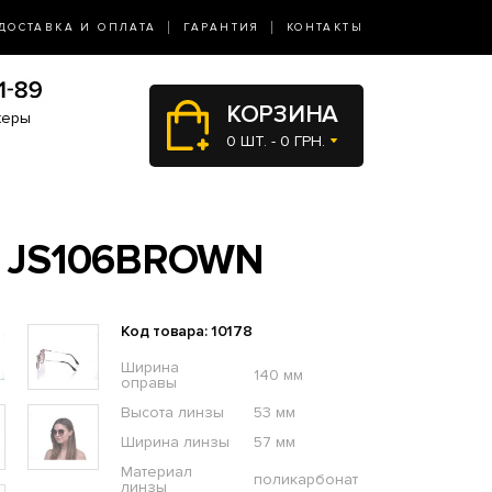
ДОСТАВКА И ОПЛАТА
ГАРАНТИЯ
КОНТАКТЫ
КОРЗИНА
жеры
0 ШТ. - 0 ГРН.
 JS106BROWN
Код товара: 10178
Ширина
140 мм
оправы
Высота линзы
53 мм
Ширина линзы
57 мм
Материал
поликарбонат
линзы