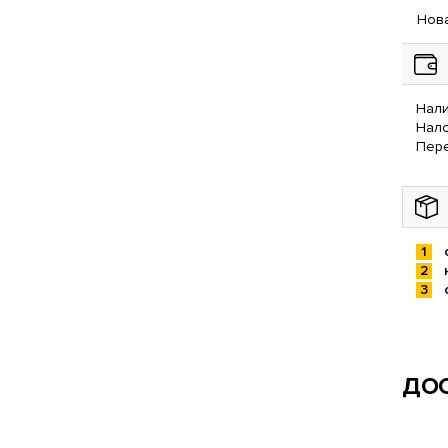
Нова
Нали
Нал
Пере
ДОС