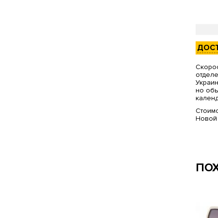
ДОС
Скорос
отделе
Украин
но обы
календ
Стоимо
Новой
ПО