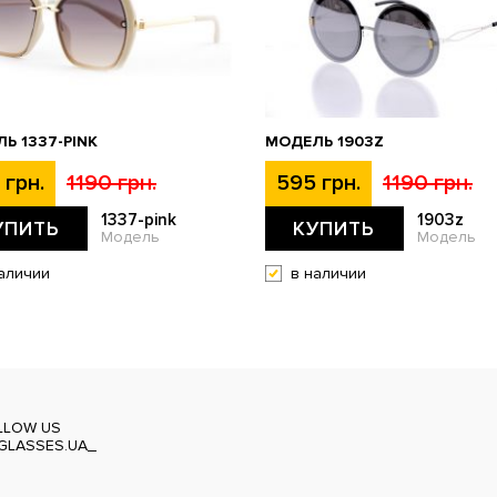
Ь 1337-PINK
МОДЕЛЬ 1903Z
 грн.
1190 грн.
595 грн.
1190 грн.
1337-pink
1903z
УПИТЬ
КУПИТЬ
Модель
Модель
аличии
в наличии
LLOW US
GLASSES.UA_