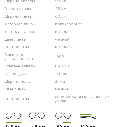
Ширина оправы
145 мм
Высота линзы
46 мм
Ширина линзы
60 мм
Материал линзы
поликарбонат
Материал оправы
металл
Цвет линзы
чёрный
Цвет оправы
металлик
Защита от
100%
ультрафиолета
Степень защиты
UV 400
Длина дужки
140 мм
Ширина моста
21 мм
Цвет линзы
чёрный
серебро/чёрные глянцевые
Цвет оправы
дужки
145 мм
46 мм
60 мм
140 мм